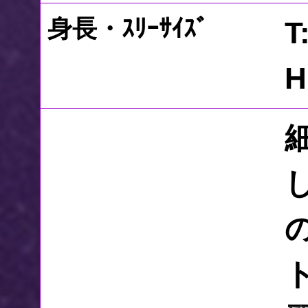
身長・ｽﾘｰｻｲｽﾞ
T
H