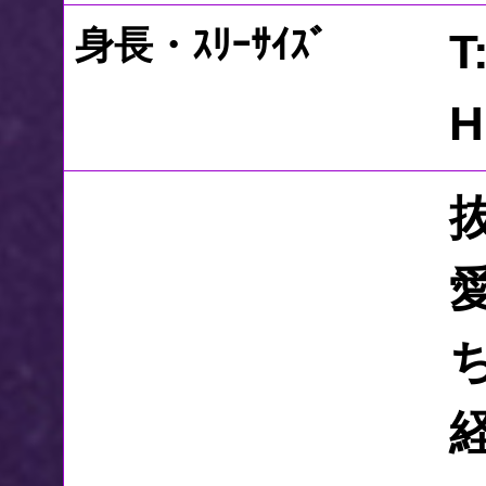
身長・ｽﾘｰｻｲｽﾞ
T
H